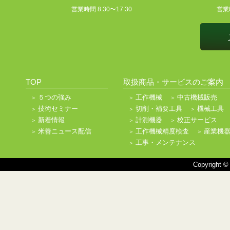
営業時間 8:30〜17:30
営業時
TOP
取扱商品・サービスのご案内
５つの強み
工作機械
中古機械販売
技術セミナー
切削・補要工具
機械工具
新着情報
計測機器
校正サービス
米善ニュース配信
工作機械精度検査
産業機
工事・メンテナンス
Copyright ©