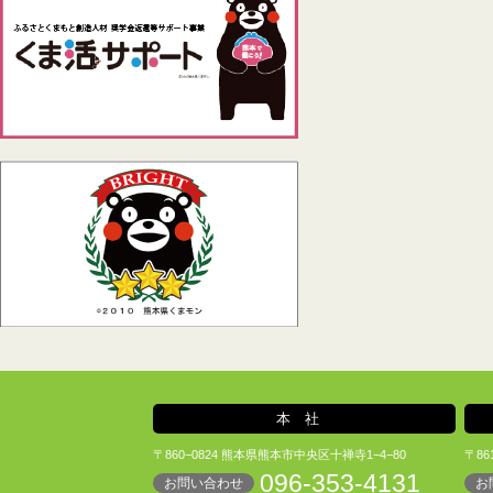
本社
〒860−0824 熊本県熊本市中央区十禅寺1−4−80
〒86
096-353-4131
お問い合わせ
お