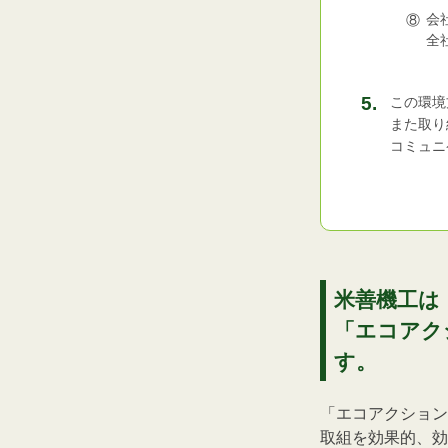
会
全
この環境
また取り
コミュニ
米善機工は
「エコアク
す。
「エコアクション
取組を効果的、効