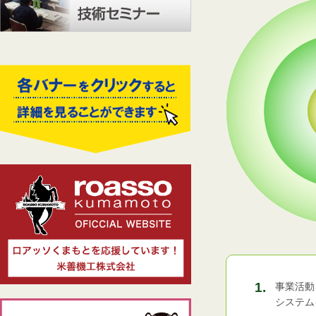
事業活動
システム