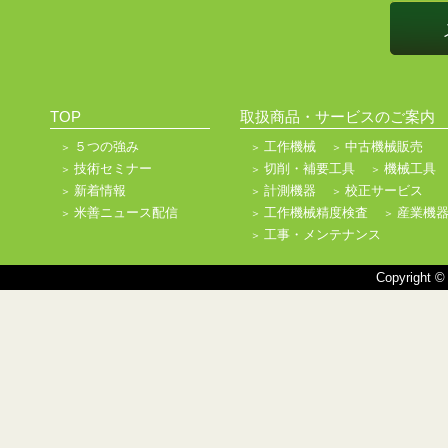
TOP
取扱商品・サービスのご案内
５つの強み
工作機械
中古機械販売
技術セミナー
切削・補要工具
機械工具
新着情報
計測機器
校正サービス
米善ニュース配信
工作機械精度検査
産業機
工事・メンテナンス
Copyright ©