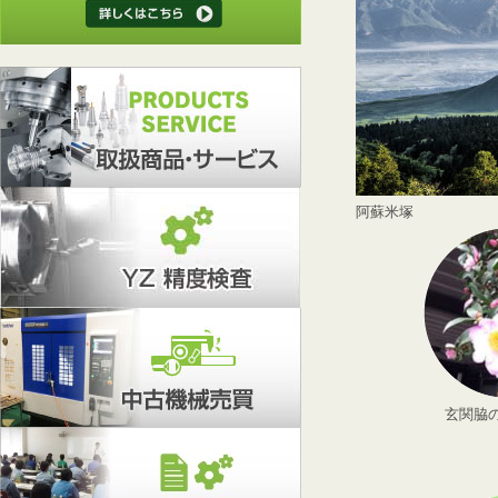
阿蘇米塚
玄関脇