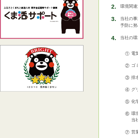
環境関連
当社の事
予防に努
当社の環
電
ゴ
排
グ
化
環
当
営