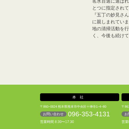
名水百選に選ばれ
とつに指定されて
『五丁の妙見さん
に親しまれていま
地の清掃活動を行
く、今後も続けて
本社
〒860−0824 熊本県熊本市中央区十禅寺1−4−80
〒86
096-353-4131
お問い合わせ
お
営業時間 8:30〜17:30
営業時