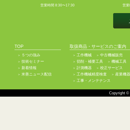
営業時間 8:30〜17:30
営業時
TOP
取扱商品・サービスのご案内
５つの強み
工作機械
中古機械販売
技術セミナー
切削・補要工具
機械工具
新着情報
計測機器
校正サービス
米善ニュース配信
工作機械精度検査
産業機
工事・メンテナンス
Copyright ©