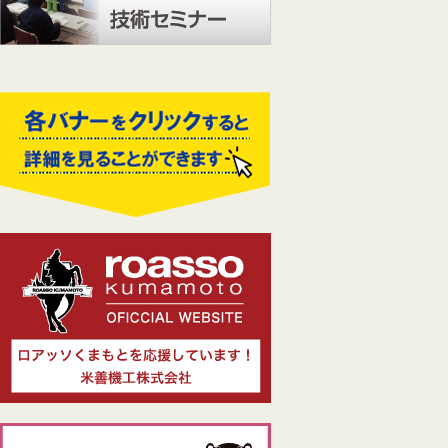
ナ
ビ
ゲ
ー
シ
ョ
ン