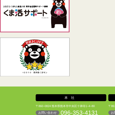
本社
〒860−0824 熊本県熊本市中央区十禅寺1−4−80
〒86
096-353-4131
お問い合わせ
お