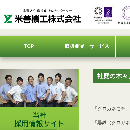
Skip
to
content
TOP
取扱商品・サービス
社庭の木々
「クロガネモチ」
「黒鉄（クロガネ