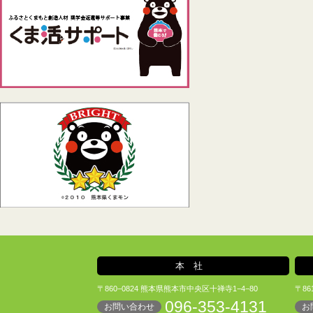
ン
本社
〒860−0824 熊本県熊本市中央区十禅寺1−4−80
〒86
096-353-4131
お問い合わせ
お