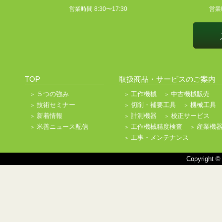
営業時間 8:30〜17:30
営業時
TOP
取扱商品・サービスのご案内
５つの強み
工作機械
中古機械販売
技術セミナー
切削・補要工具
機械工具
新着情報
計測機器
校正サービス
米善ニュース配信
工作機械精度検査
産業機
工事・メンテナンス
Copyright ©