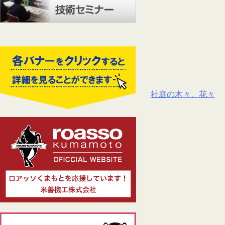
社庭の木々、花々
投
稿
ナ
ビ
ゲ
ー
シ
ョ